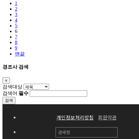
1
2
3
4
5
6
7
8
9
맨끝
경조사 검색
×
Close
검색대상
검색어
필수
검색
개인정보처리방침
회원약관