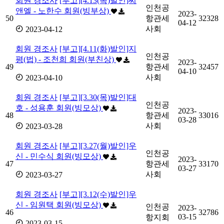
회원 경조사
[부고][4.13(목)발인]씨
인천공
앤엘 - 노한수 회원(빙부상)
2023-
50
항관세
32328
04-12
사회
2023-04-12
회원 경조사
[부고][4.11(화)발인]지
인천공
평(법) - 조천희 회원(부친상)
2023-
49
항관세
32457
04-10
사회
2023-04-10
회원 경조사
[부고][3.30(목)발인]대
인천공
호 - 성용훈 회원(빙모상)
2023-
48
항관세
33016
03-28
사회
2023-03-28
회원 경조사
[부고][3.27(월)발인]우
인천공
신 - 민수식 회원(빙모상)
2023-
47
항관세
33170
03-27
사회
2023-03-27
회원 경조사
[부고][3.12(수)발인]우
신 - 임원택 회원(빙모상)
인천공
2023-
46
32786
03-15
항지회
2023-03-15