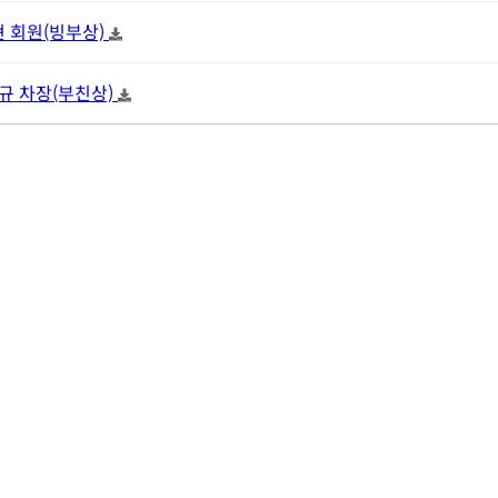
병현 회원(빙부상)
신민규 차장(부친상)