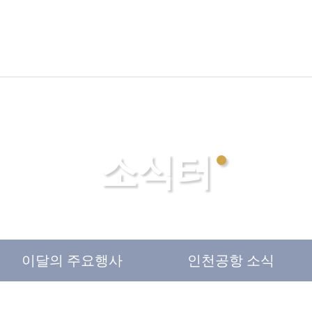
소식터
이달의
주요행사
인천
공항 소식