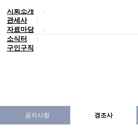
지회소개
관세사
자료마당
소식터
구인구직
공지사항
경조사